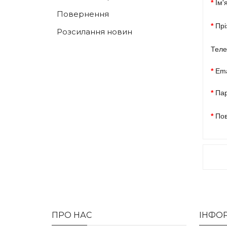
*
Ім'
Повернення
*
Прі
Розсилання новин
Тел
*
Ema
*
Пар
*
Пов
ПРО НАС
ІНФО