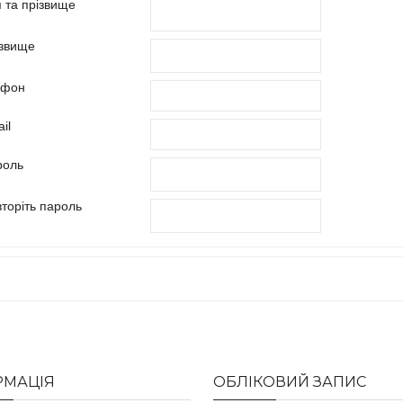
я та прізвище
звище
ефон
il
оль
торіть пароль
РМАЦІЯ
ОБЛІКОВИЙ ЗАПИС