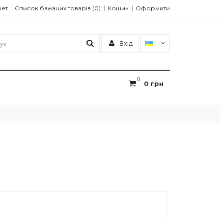
нет
Список бажаних товарів (0)
Кошик
Оформити
Вхід
0
0 грн