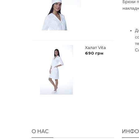
Брюки п
накладн
Д
с
т
Халат Vita
С
690 грн
О НАС
ИНФО