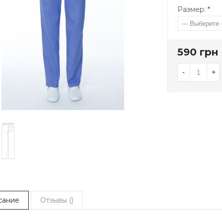
Размер:
*
590 грн
-
+
сание
Отзывы (
)